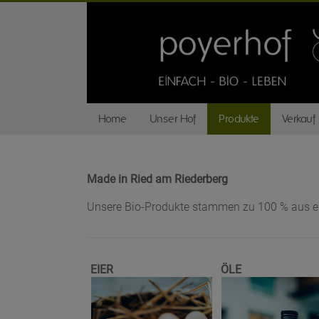
Zum
Inhalt
springen
Home
Unser Hof
Produkte
Verkauf
Made in Ried am Riederberg
Unsere Bio-Produkte stammen zu 100 % aus eig
EIER
ÖLE